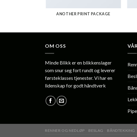
AZINE
ANOTHER PRINT PACKAGE
OM OSS
VÅR
Minde Blikk er en blikkenslager
Renn
som snur seg fort rundt og leverer
Bes
førsteklasses tjenester. Vi har en
lidenskap for godt håndtverk
Bån
Lek
Pipe
RENNER OG NEDLØP
BESLAG
BÅNDTEKKING