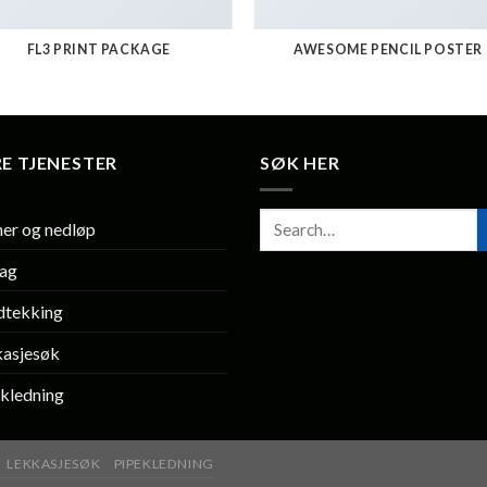
FL3 PRINT PACKAGE
AWESOME PENCIL POSTER
E TJENESTER
SØK HER
er og nedløp
lag
dtekking
kasjesøk
kledning
LEKKASJESØK
PIPEKLEDNING