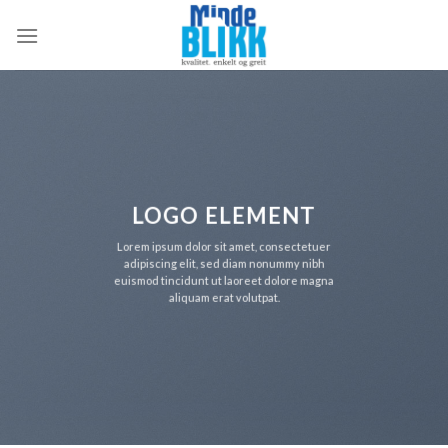
Skip
to
content
LOGO ELEMENT
Lorem ipsum dolor sit amet, consectetuer
adipiscing elit, sed diam nonummy nibh
euismod tincidunt ut laoreet dolore magna
aliquam erat volutpat.