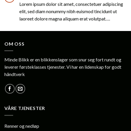
Lorem ipsum dolor sit amet, consectetuer adipiscing
elit, sed diam nonummy nibh euismod tincidunt ut
laoreet dolore magna aliquam erat volutpat….
OM OSS
Minde Blikk er en blikkenslager som snur seg fort rundt og
leverer førsteklasses tjenester. Vi har en lidenskap for godt
håndtverk
VÅRE TJENESTER
Renner og nedløp